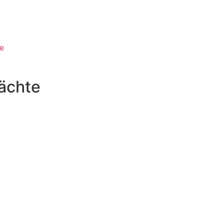
e
ächte